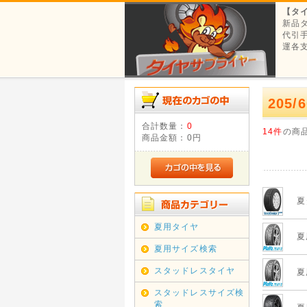
【タ
新品
代引
運各
205/
合計数量：
0
14件
の商
商品金額：
0円
夏
夏用タイヤ
夏
夏用サイズ検索
スタッドレスタイヤ
夏
スタッドレスサイズ検
索