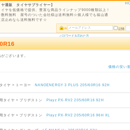
H
イヤ通販 タイヤサプライヤー】
タイヤを低価格で提供、豊富な商品ラインナップ9000種類以上！
手数料無料 屋号のついた会社様は送料無料☆個人様でも福山通
支店止めなら送料無料です☆
記憶
パスワードを忘れた方
60R16
品がございます。
価格の安い
タイヤ > トーヨー
NANOENERGY 3 PLUS 205/60R16 92H
用タイヤ > ブリヂストン
Playz PX-RV2 205/60R16 92H
用タイヤ > ブリヂストン
Playz PX-RV2 205/60R16 96H XL